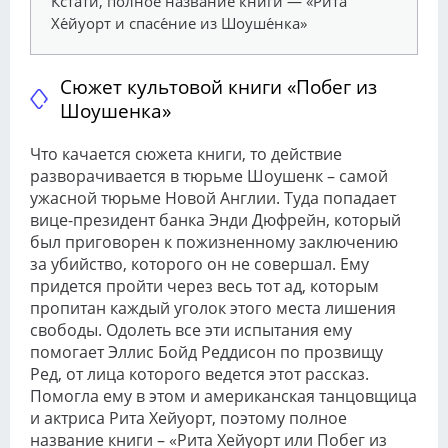
Кстати, полное название книги — «Ри́та
Хе́йуорт и спасе́ние из Шоуше́нка»
Сюжет культовой книги «Побег из
Шоушенка»
Что качается сюжета книги, то действие
разворачивается в тюрьме Шоушенк – самой
ужасной тюрьме Новой Англии. Туда попадает
вице-президент банка Энди Дюфрейн, который
был приговорен к пожизненному заключению
за убийство, которого он не совершал. Ему
придется пройти через весь тот ад, которым
пропитан каждый уголок этого места лишения
свободы. Одолеть все эти испытания ему
помогает Эллис Бойд Реддисон по прозвищу
Ред, от лица которого ведется этот рассказ.
Помогла ему в этом и американская танцовщица
и актриса Рита Хейуорт, поэтому полное
название книги – «Рита Хейуорт или Побег из