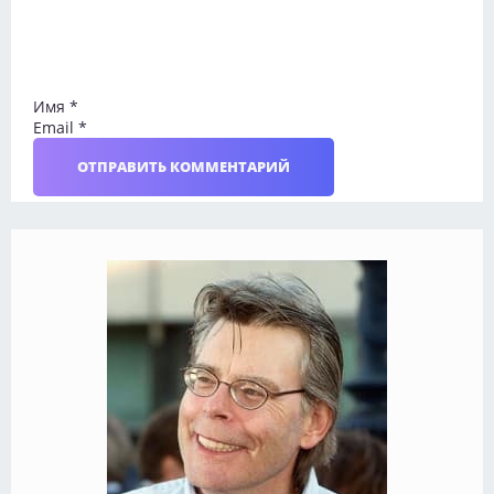
Имя
*
Email
*